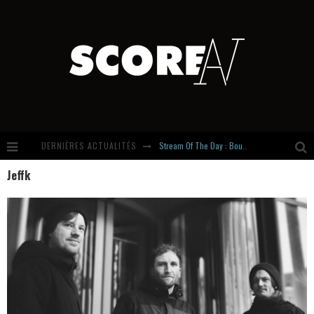
DERNIÈRES ACTUALITÉS
Stream Of The Day : Boundaries
Jeffk
Russian Circles share « Empath » & « Eluvial » singles. Same Language. Different Damage.
Hardcore, Actually. Meet Cút Lộn
Introducing Newcomer : Gudewife