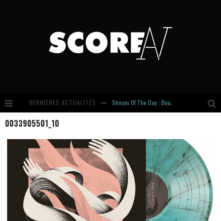
DERNIÈRES ACTUALITÉS
Stream Of The Day : Boundaries
0033905501_10
Russian Circles share « Empath » & « Eluvial » singles. Same Language. Different Damage.
Hardcore, Actually. Meet Cút Lộn
Introducing Newcomer : Gudewife