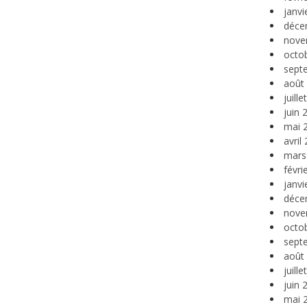
janvi
déce
nove
octo
sept
août
juill
juin 
mai 
avril
mars
févri
janvi
déce
nove
octo
sept
août
juill
juin 
mai 