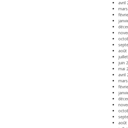
avril
mars
févri
janvi
déce
nove
octo
sept
août
juill
juin 
mai 
avril
mars
févri
janvi
déce
nove
octo
sept
août