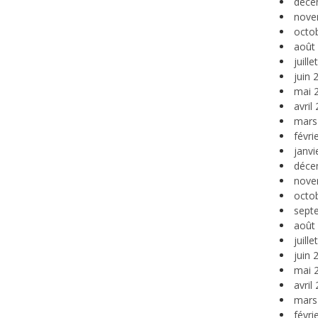
déce
nove
octo
août
juill
juin 
mai 
avril
mars
févri
janvi
déce
nove
octo
sept
août
juill
juin 
mai 
avril
mars
févri