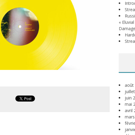
Intr
Stre
Russi
« Eluvia
Damage
Hardc
Stre
août
juill
juin 
mai 
avril
mars
févri
janvi