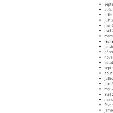
sept
août
juill
juin 
mai 
avril
mars
févri
janvi
déce
nove
octo
sept
août
juill
juin 
mai 
avril
mars
févri
janvi