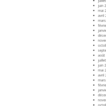
juill
juin 
mai 
avril
mars
févri
janvi
déce
nove
octo
sept
août
juill
juin 
mai 
avril
mars
févri
janvi
déce
nove
octo