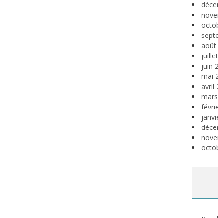
déce
nove
octo
sept
août
juill
juin 
mai 
avril
mars
févri
janvi
déce
nove
octo