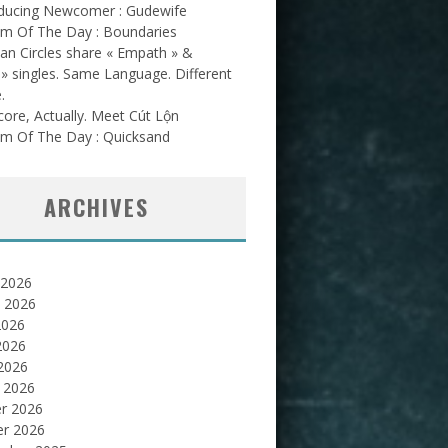
oducing Newcomer : Gudewife
am Of The Day : Boundaries
an Circles share « Empath » &
l » singles. Same Language. Different
.
ore, Actually. Meet Cút Lộn
am Of The Day : Quicksand
ARCHIVES
 2026
et 2026
2026
2026
 2026
 2026
er 2026
er 2026