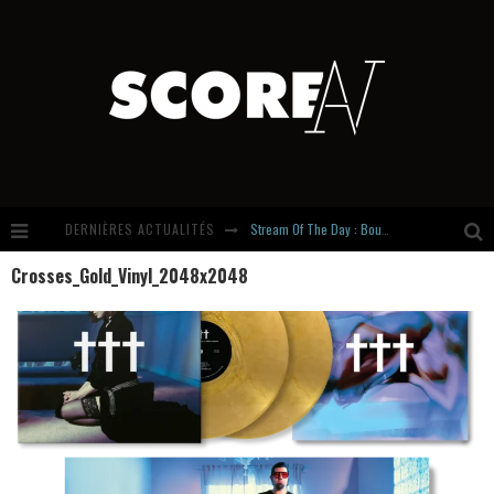
DERNIÈRES ACTUALITÉS
Stream Of The Day : Boundaries
Crosses_Gold_Vinyl_2048x2048
Russian Circles share « Empath » & « Eluvial » singles. Same Language. Different Damage.
Hardcore, Actually. Meet Cút Lộn
Introducing Newcomer : Gudewife