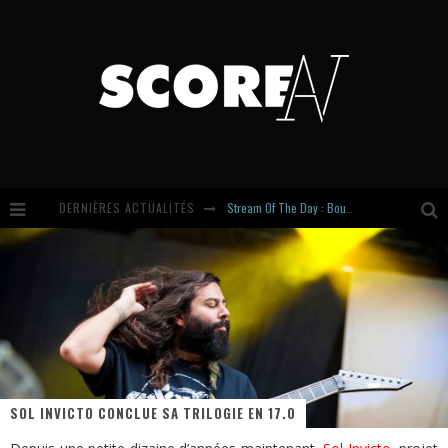
Stream Of The Day : Boundaries
DERNIÈRES ACTUALITÉS
Russian Circles share « Empath » & « Eluvial » singles. Same Language. Different Damage.
Hardcore, Actually. Meet Cút Lộn
Introducing Newcomer : Gudewife
SOL INVICTO CONCLUE SA TRILOGIE EN 17.0