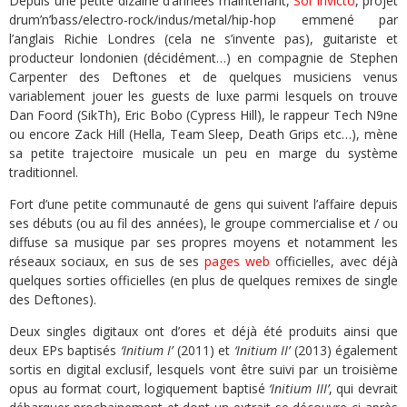
Depuis une petite dizaine d’années maintenant,
Sol Invicto
, projet
drum’n’bass/electro-rock/indus/metal/hip-hop emmené par
l’anglais Richie Londres (cela ne s’invente pas), guitariste et
producteur londonien (décidément…) en compagnie de Stephen
Carpenter des Deftones et de quelques musiciens venus
variablement jouer les guests de luxe parmi lesquels on trouve
Dan Foord (SikTh), Eric Bobo (Cypress Hill), le rappeur Tech N9ne
ou encore Zack Hill (Hella, Team Sleep, Death Grips etc…), mène
sa petite trajectoire musicale un peu en marge du système
traditionnel.
Fort d’une petite communauté de gens qui suivent l’affaire depuis
ses débuts (ou au fil des années), le groupe commercialise et / ou
diffuse sa musique par ses propres moyens et notamment les
réseaux sociaux, en sus de ses
pages web
officielles, avec déjà
quelques sorties officielles (en plus de quelques remixes de single
des Deftones).
Deux singles digitaux ont d’ores et déjà été produits ainsi que
deux EPs baptisés
‘Initium I’
(2011) et
‘Initium II’
(2013) également
sortis en digital exclusif, lesquels vont être suivi par un troisième
opus au format court, logiquement baptisé
‘Initium III’
, qui devrait