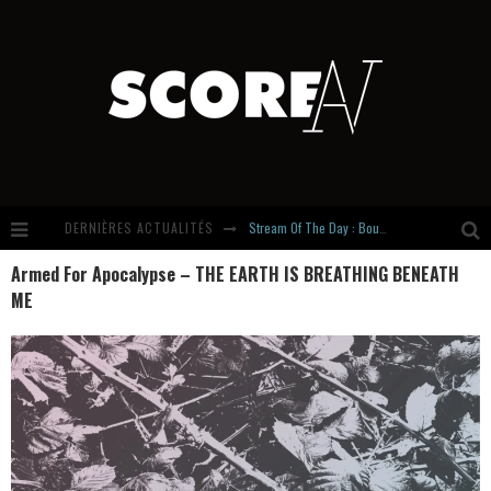
DERNIÈRES ACTUALITÉS
Stream Of The Day : Boundaries
Armed For Apocalypse – THE EARTH IS BREATHING BENEATH
Russian Circles share « Empath » & « Eluvial » singles. Same Language. Different Damage.
ME
Hardcore, Actually. Meet Cút Lộn
Introducing Newcomer : Gudewife