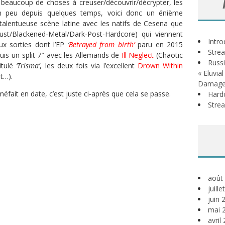
rs beaucoup de choses à creuser/découvrir/décrypter, les
n peu depuis quelques temps, voici donc un énième
a-talentueuse scène latine avec les natifs de Cesena que
ust/Blackened-Metal/Dark-Post-Hardcore) qui viennent
Intr
ux sorties dont l’EP
‘
Betrayed from birth’
paru en 2015
Stre
uis un split 7″ avec les Allemands de
Ill Neglect
(Chaotic
Russi
itulé
‘Trisma’
, les deux fois via l’excellent
Drown Within
« Eluvia
t…).
Damage
 méfait en date, c’est juste ci-après que cela se passe.
Hardc
Stre
août
juill
juin 
mai 
avril