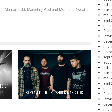
juill
and-Mamamushi, Marketing God and Moth in a Sweater.
juin 
mai 
avril
mars
févri
janvi
déce
nove
octo
sept
août
juill
juin 
mai 
avril
TS OF
mars
STREAM DU JOUR : SHOCK NARCOTIC
févri
janvi
déce
nove