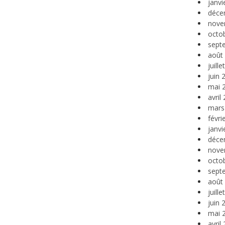
janvi
déce
nove
octo
sept
août
juill
juin 
mai 
avril
mars
févri
janvi
déce
nove
octo
sept
août
juill
juin 
mai 
avril