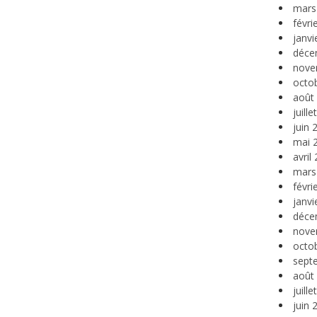
mars
févri
janvi
déce
nove
octo
août
juill
juin 
mai 
avril
mars
févri
janvi
déce
nove
octo
sept
août
juill
juin 