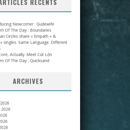
ARTICLES RÉCENTS
oducing Newcomer : Gudewife
am Of The Day : Boundaries
an Circles share « Empath » &
l » singles. Same Language. Different
.
ore, Actually. Meet Cút Lộn
am Of The Day : Quicksand
ARCHIVES
 2026
et 2026
2026
2026
 2026