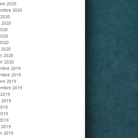
bre 2020
embre 2020
 2020
et 2020
2020
2020
 2020
 2020
er 2020
er 2020
mbre 2019
mbre 2019
bre 2019
embre 2019
 2019
et 2019
2019
2019
 2019
 2019
er 2019