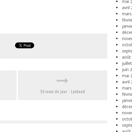
mai 
avril
mars
févri
janvi
déce
nove
octo
sept
août
juill
juin 
mai 
avril
mars
Stream du jour : Lynhood
févri
janvi
déce
nove
octo
sept
août