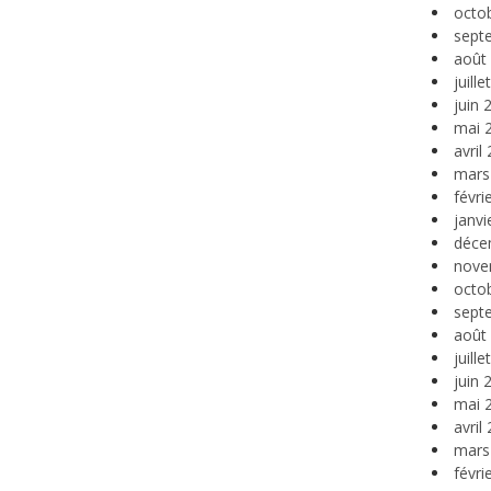
octo
sept
août
juill
juin 
mai 
avril
mars
févri
janvi
déce
nove
octo
sept
août
juill
juin 
mai 
avril
mars
févri