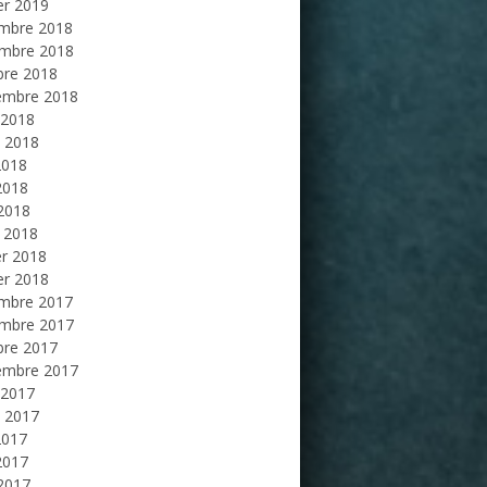
er 2019
mbre 2018
mbre 2018
bre 2018
embre 2018
 2018
et 2018
2018
2018
 2018
 2018
er 2018
er 2018
mbre 2017
mbre 2017
bre 2017
embre 2017
 2017
et 2017
2017
2017
 2017