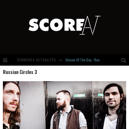
DERNIÈRES ACTUALITÉS
Stream Of The Day : Boundaries
Russian Circles 3
Russian Circles share « Empath » & « Eluvial » singles. Same Language. Different Damage.
Hardcore, Actually. Meet Cút Lộn
Introducing Newcomer : Gudewife