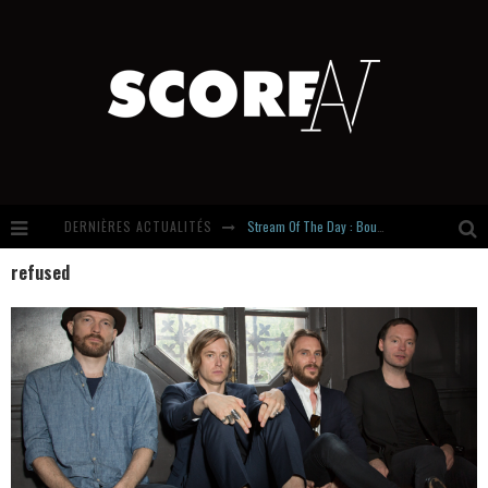
DERNIÈRES ACTUALITÉS
Stream Of The Day : Boundaries
refused
Russian Circles share « Empath » & « Eluvial » singles. Same Language. Different Damage.
Hardcore, Actually. Meet Cút Lộn
Introducing Newcomer : Gudewife