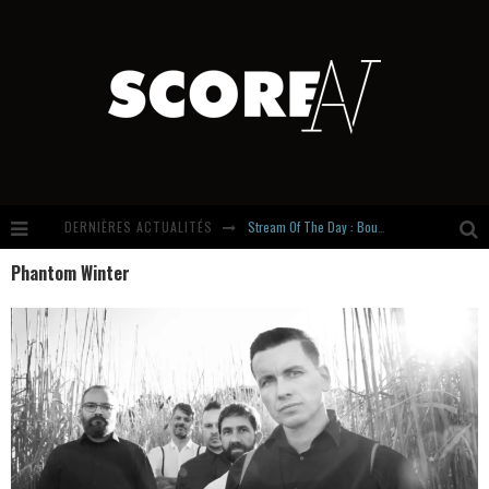
DERNIÈRES ACTUALITÉS
Stream Of The Day : Boundaries
Phantom Winter
Russian Circles share « Empath » & « Eluvial » singles. Same Language. Different Damage.
Hardcore, Actually. Meet Cút Lộn
Introducing Newcomer : Gudewife