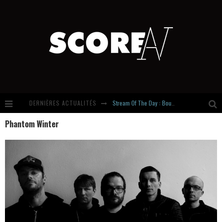
DERNIÈRES ACTUALITÉS
Stream Of The Day : Boundaries
Phantom Winter
Russian Circles share « Empath » & « Eluvial » singles. Same Language. Different Damage.
Hardcore, Actually. Meet Cút Lộn
Introducing Newcomer : Gudewife