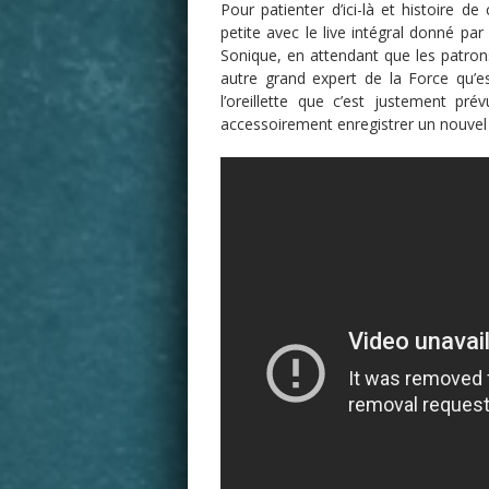
Pour patienter d’ici-là et histoire d
petite avec le live intégral donné par
Sonique, en attendant que les patro
autre grand expert de la Force qu’e
l’oreillette que c’est justement p
accessoirement enregistrer un nouvel