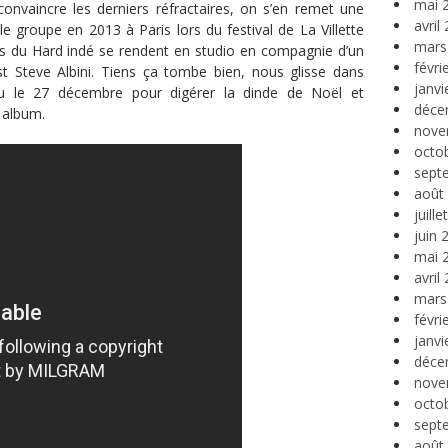
mai 
e convaincre les derniers réfractaires, on s’en remet une
avril
 le groupe en 2013 à Paris lors du festival de La Villette
mars
ns du Hard indé se rendent en studio en compagnie d’un
févri
st Steve Albini. Tiens ça tombe bien, nous glisse dans
janvi
révu le 27 décembre pour digérer la dinde de Noël et
déce
 album.
nove
octo
sept
août
juill
juin 
mai 
avril
mars
févri
janvi
déce
nove
octo
sept
août