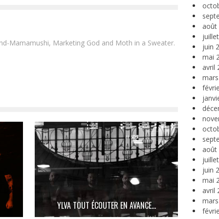
octo
sept
août
juill
and-Mamamushi, Marketing God and Moth in a Sweater.
juin 
mai 
avril
mars
févri
janvi
déce
nove
octo
sept
août
juill
juin 
mai 
avril
mars
YLVA TOUT ÉCOUTER EN AVANCE…
févri