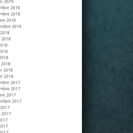
er 2019
mbre 2018
mbre 2018
bre 2018
embre 2018
 2018
et 2018
2018
2018
 2018
 2018
er 2018
er 2018
mbre 2017
mbre 2017
bre 2017
embre 2017
 2017
et 2017
2017
2017
 2017