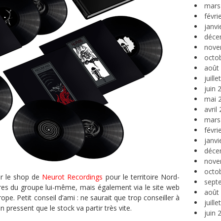
mars
févri
janvi
déce
nove
octo
août
juill
juin 
mai 
avril
mars
févri
janvi
déce
nove
octo
r le shop de
Neurot Recordings
pour le territoire Nord-
sept
res du groupe lui-même, mais également via le site web
août
ope. Petit conseil d’ami : ne saurait que trop conseiller à
juill
 pressent que le stock va partir très vite.
juin 