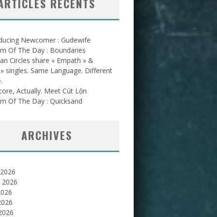
ARTICLES RÉCENTS
oducing Newcomer : Gudewife
am Of The Day : Boundaries
an Circles share « Empath » &
l » singles. Same Language. Different
.
ore, Actually. Meet Cút Lộn
am Of The Day : Quicksand
ARCHIVES
 2026
et 2026
2026
2026
 2026