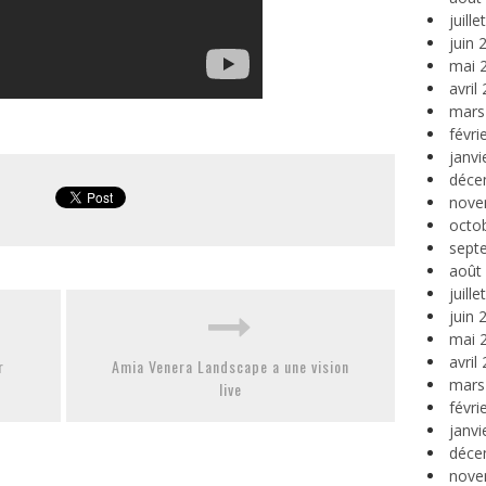
juill
juin 
mai 
avril
mars
févri
janvi
déce
nove
octo
sept
août
juill
juin 
mai 
avril
r
Amia Venera Landscape a une vision
mars
live
févri
janvi
déce
nove