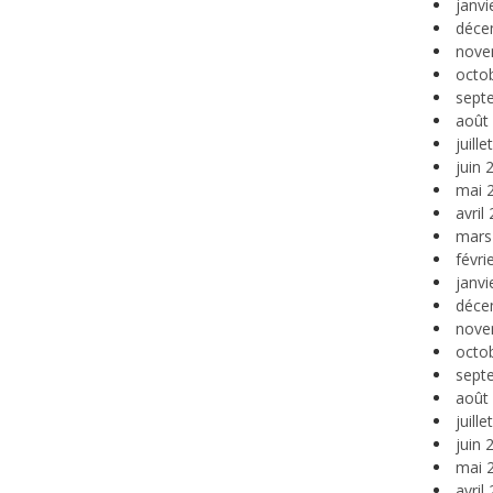
janvi
déce
nove
octo
sept
août
juill
juin 
mai 
avril
mars
févri
janvi
déce
nove
octo
sept
août
juill
juin 
mai 
avril