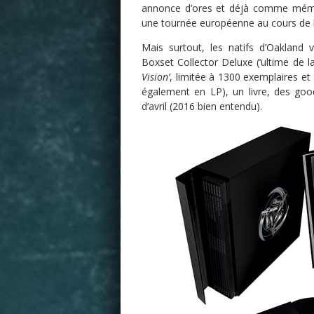
annonce d’ores et déjà comme mé
une tournée européenne au cours de l
Mais surtout, les natifs d’Oakland 
Boxset Collector Deluxe (‘ultime de l
Vision’
, limitée à 1300 exemplaires e
également en LP), un livre, des g
d’avril (2016 bien entendu).