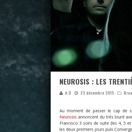
NEUROSIS : LES TRENT
A.D
23 décembre 2015
Brea
Au moment de passer le cap de sa 
Neurosis
annoncent du très lourd ave
Francisco 3 soirs de suite (les 4, 5 
les deux premiers jours puis Converge