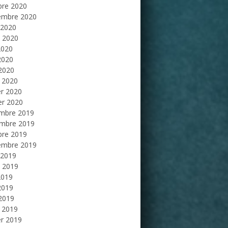
bre 2020
embre 2020
 2020
et 2020
2020
2020
 2020
 2020
er 2020
er 2020
mbre 2019
mbre 2019
bre 2019
embre 2019
 2019
et 2019
2019
2019
 2019
 2019
er 2019