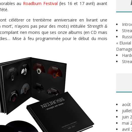
morables au
Roadburn Festival
(les 16 et 17 avril) avant
’été.
vont célébrer ce trentième anniversaire en livrant une
Intr
a mort’, n’ayons pas peur des mots) intitulée
‘Strength &
Stre
t compilant rien moins que ses onze albums (en CD mais
Russi
oodies… Mise à feu programmée pour le début du mois
« Eluvia
Damage
Hardc
Stre
août
juill
juin 
mai 
avril