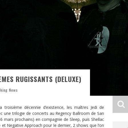
IÈMES RUGISSANTS (DELUXE)
king News
troisième décennie d’existence, les maîtres Jedi de
c une trilogie de concerts au Regency Ballroom de San
et 6 mars prochains) en compagnie de Sleep, puis Shellac
 et Negative Approach pour le dernier, 2 shows que l’on