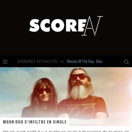
DERNIÈRES ACTUALITÉS
Stream Of The Day : Boundaries
Russian Circles share « Empath » & « Eluvial » singles. Same Language. Different Damage.
Hardcore, Actually. Meet Cút Lộn
Introducing Newcomer : Gudewife
MOON DUO S’INFILTRE EN SINGLE