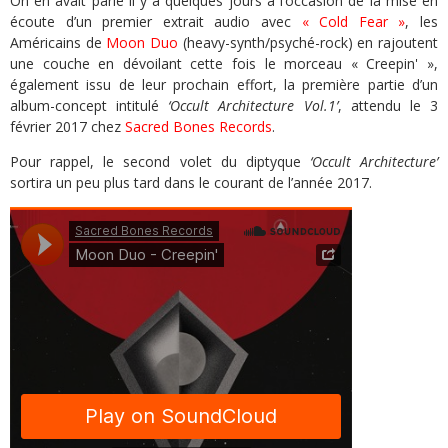
On en avait parlé il y a quelques jours à l’occasion de la mise en
écoute d’un premier extrait audio avec
« Cold Fear »
, les
Américains de
Moon Duo
(heavy-synth/psyché-rock) en rajoutent
une couche en dévoilant cette fois le morceau « Creepin' »,
également issu de leur prochain effort, la première partie d’un
album-concept intitulé
‘Occult Architecture Vol.1’
, attendu le 3
février 2017 chez
Sacred Bones Records
.
Pour rappel, le second volet du diptyque
‘Occult Architecture’
sortira un peu plus tard dans le courant de l’année 2017.