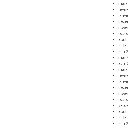
mars
févri
janvi
déce
nove
octo
août
juill
juin 
mai 
avril
mars
févri
janvi
déce
nove
octo
sept
août
juill
juin 