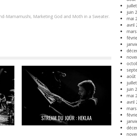
juill
juin 
and-Mamamushi, Marketing God and Moth in a Sweater.
mai 
avril
mars
févri
janvi
déce
nove
octo
sept
août
juill
juin 
mai 
avril
mars
févri
STREAM DU JOUR : HEKLAA
janvi
déce
nove