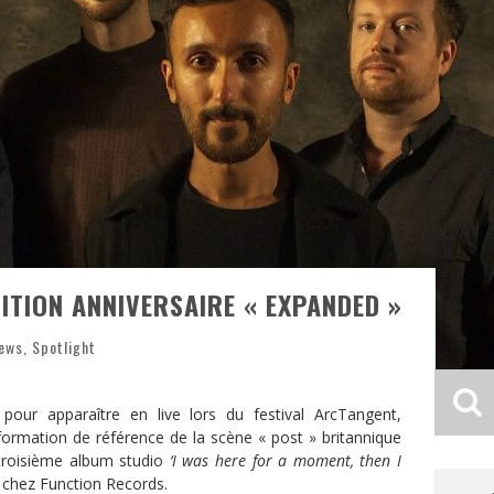
ITION ANNIVERSAIRE « EXPANDED »
News
,
Spotlight
pour apparaître en live lors du festival ArcTangent,
 formation de référence de la scène « post » britannique
troisième album studio
‘I was here for a moment, then I
ns chez Function Records.