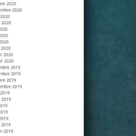
bre 2020
embre 2020
 2020
et 2020
2020
2020
 2020
 2020
er 2020
er 2020
mbre 2019
mbre 2019
bre 2019
embre 2019
 2019
et 2019
2019
2019
 2019
 2019
er 2019