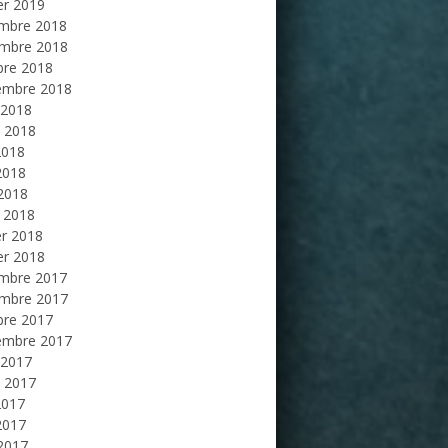
er 2019
mbre 2018
mbre 2018
bre 2018
embre 2018
 2018
et 2018
2018
2018
 2018
 2018
er 2018
er 2018
mbre 2017
mbre 2017
bre 2017
embre 2017
 2017
et 2017
2017
2017
 2017