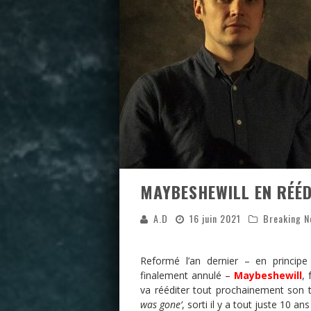
MAYBESHEWILL EN RÉÉD
A.D
16 juin 2021
Breaking 
Reformé l’an dernier – en principe 
finalement annulé –
Maybeshewill
,
va rééditer tout prochainement son 
was gone’
, sorti il y a tout juste 10 a