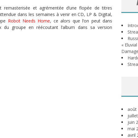
t remasterisée et agrémentée d’une flopée de titres
attendue dans les semaines à venir en CD, LP & Digital,
oupe
Robot Needs Home
, ce alors que l’on peut dans
Intr
ux du groupe en réécoutant l’album dans sa version
Stre
Russi
« Eluvia
Damage
Hardc
Stre
août
juill
juin 
mai 
avril