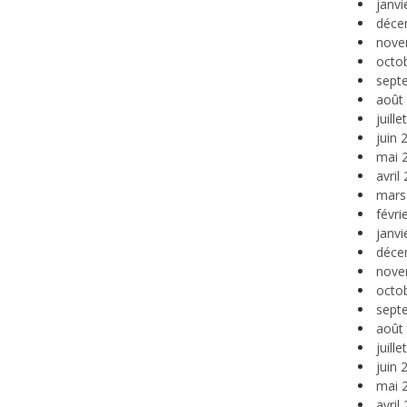
janvi
déce
nove
octo
sept
août
juill
juin 
mai 
avril
mars
févri
janvi
déce
nove
octo
sept
août
juill
juin 
mai 
avril