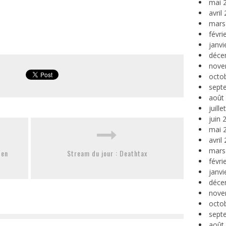
mai 
avril
mars
févri
janvi
déce
nove
octo
sept
août
juill
juin 
mai 
avril
mars
 en
Stream du jour : Deathtax
févri
janvi
déce
nove
octo
sept
août