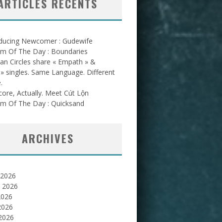
ARTICLES RÉCENTS
oducing Newcomer : Gudewife
am Of The Day : Boundaries
an Circles share « Empath » &
l » singles. Same Language. Different
.
ore, Actually. Meet Cút Lộn
am Of The Day : Quicksand
ARCHIVES
 2026
et 2026
2026
2026
 2026