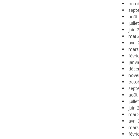
octo
sept
août
juill
juin 
mai 
avril
mars
févri
janvi
déce
nove
octo
sept
août
juill
juin 
mai 
avril
mars
févri