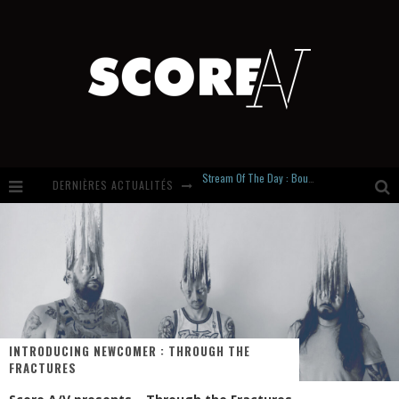
DERNIÈRES ACTUALITÉS
Russian Circles share « Empath » & « Eluvial » singles. Same Language. Different Damage.
Hardcore, Actually. Meet Cút Lộn
Introducing Newcomer : Gudewife
Stream Of The Day : Boundaries
INTRODUCING NEWCOMER : THROUGH THE
FRACTURES