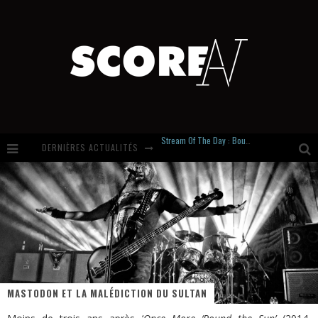
DERNIÈRES ACTUALITÉS
Russian Circles share « Empath » & « Eluvial » singles. Same Language. Different Damage.
Hardcore, Actually. Meet Cút Lộn
Introducing Newcomer : Gudewife
Stream Of The Day : Boundaries
MASTODON ET LA MALÉDICTION DU SULTAN