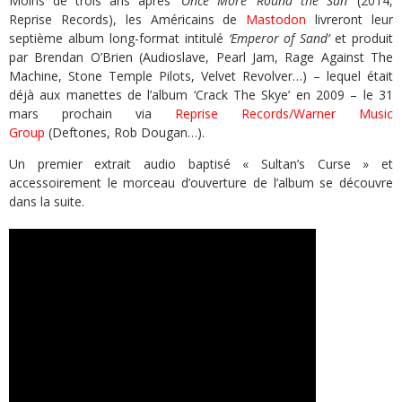
Moins de trois ans après ‘
Once More ‘Round the Sun’
(2014,
Reprise Records), les Américains de
Mastodon
livreront leur
septième album long-format intitulé
‘Emperor of Sand’
et produit
par Brendan O’Brien (Audioslave, Pearl Jam, Rage Against The
Machine, Stone Temple Pilots, Velvet Revolver…) – lequel était
déjà aux manettes de l’album ‘Crack The Skye’ en 2009 – le 31
mars prochain via
Reprise Records/Warner Music
Group
(Deftones, Rob Dougan…).
Un premier extrait audio baptisé « Sultan’s Curse » et
accessoirement le morceau d’ouverture de l’album se découvre
dans la suite.