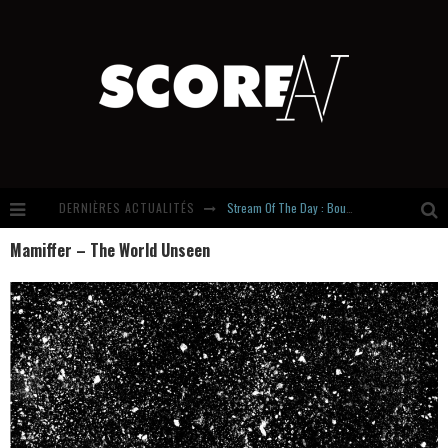
DERNIÈRES ACTUALITÉS
Stream Of The Day : Boundaries
Mamiffer – The World Unseen
Russian Circles share « Empath » & « Eluvial » singles. Same Language. Different Damage.
Hardcore, Actually. Meet Cút Lộn
Introducing Newcomer : Gudewife