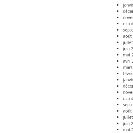
janvi
déce
nove
octo
sept
août
juill
juin 
mai 
avril
mars
févri
janvi
déce
nove
octo
sept
août
juill
juin 
mai 