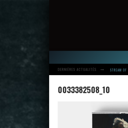
STREAM OF 
DERNIÈRES ACTUALITÉS
0033382508_10
HARDCORE, 
INTRODUCI