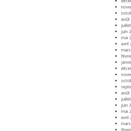
déce
nove
octo
août
juill
juin 
mai 
avril
mars
févri
janvi
déce
nove
octo
sept
août
juill
juin 
mai 
avril
mars
févri