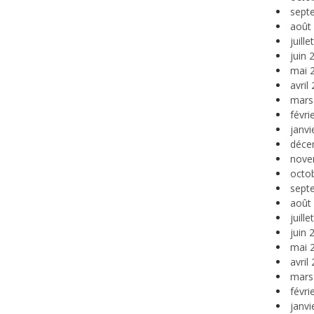
sept
août
juill
juin 
mai 
avril
mars
févri
janvi
déce
nove
octo
sept
août
juill
juin 
mai 
avril
mars
févri
janvi