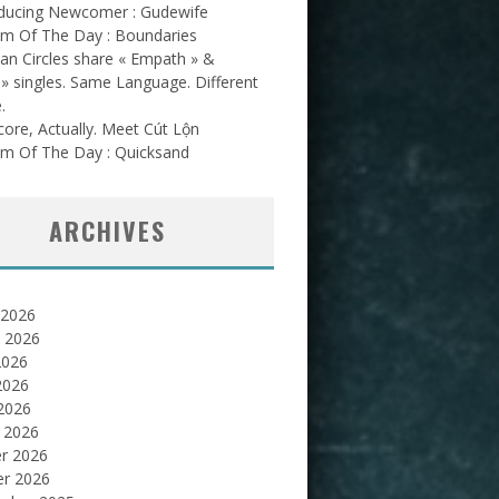
oducing Newcomer : Gudewife
am Of The Day : Boundaries
an Circles share « Empath » &
l » singles. Same Language. Different
.
ore, Actually. Meet Cút Lộn
am Of The Day : Quicksand
ARCHIVES
 2026
et 2026
2026
2026
 2026
 2026
er 2026
er 2026