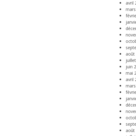
avril
mars
févri
janvi
déce
nove
octo
sept
août
juill
juin 
mai 
avril
mars
févri
janvi
déce
nove
octo
sept
août