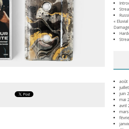
Intr
Stre
Russi
« Eluvia
Damage
Hardc
Stre
août
juill
juin 
mai 
avril
mars
févri
janvi