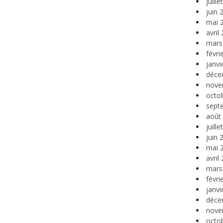
juill
juin 
mai 
avril
mars
févri
janvi
déce
nove
octo
sept
août
juill
juin 
mai 
avril
mars
févri
janvi
déce
nove
octo