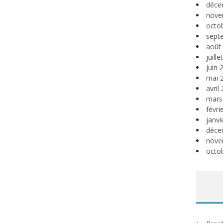
déce
nove
octo
sept
août
juill
juin 
mai 
avril
mars
févri
janvi
déce
nove
octo