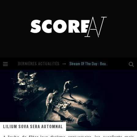
Stream Of The Day : Boundaries
DERNIÈRES ACTUALITÉS
Russian Circles share « Empath » & « Eluvial » singles. Same Language. Different Damage.
Hardcore, Actually. Meet Cút Lộn
Introducing Newcomer : Gudewife
LILIUM SOVA SERA AUTOMNAL