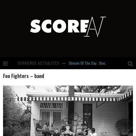
DERNIÈRES ACTUALITÉS
Stream Of The Day : Boundaries
Foo Fighters – band
Russian Circles share « Empath » & « Eluvial » singles. Same Language. Different Damage.
Hardcore, Actually. Meet Cút Lộn
Introducing Newcomer : Gudewife