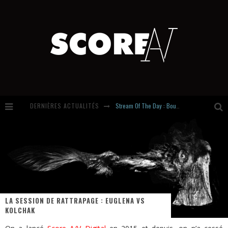
DERNIÈRES ACTUALITÉS
Stream Of The Day : Boundaries
Russian Circles share « Empath » & « Eluvial » singles. Same Language. Different Damage.
Hardcore, Actually. Meet Cút Lộn
Introducing Newcomer : Gudewife
LA SESSION DE RATTRAPAGE : EUGLENA VS
KOLCHAK