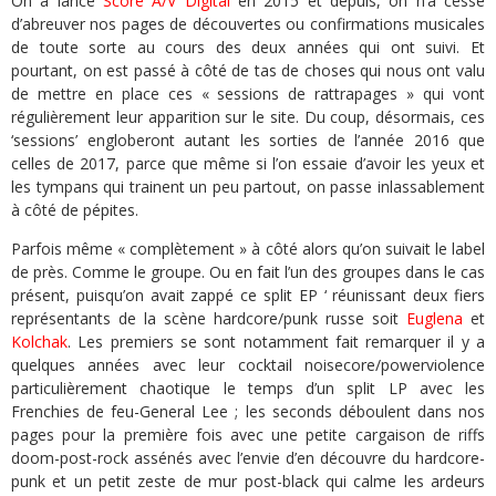
On a lancé
Score A/V Digital
en 2015 et depuis, on n’a cessé
d’abreuver nos pages de découvertes ou confirmations musicales
de toute sorte au cours des deux années qui ont suivi. Et
pourtant, on est passé à côté de tas de choses qui nous ont valu
de mettre en place ces « sessions de rattrapages » qui vont
régulièrement leur apparition sur le site. Du coup, désormais, ces
‘sessions’ engloberont autant les sorties de l’année 2016 que
celles de 2017, parce que même si l’on essaie d’avoir les yeux et
les tympans qui trainent un peu partout, on passe inlassablement
à côté de pépites.
Parfois même « complètement » à côté alors qu’on suivait le label
de près. Comme le groupe. Ou en fait l’un des groupes dans le cas
présent, puisqu’on avait zappé ce split EP ‘ réunissant deux fiers
représentants de la scène hardcore/punk russe soit
Euglena
et
Kolchak
. Les premiers se sont notamment fait remarquer il y a
quelques années avec leur cocktail noisecore/powerviolence
particulièrement chaotique le temps d’un split LP avec les
Frenchies de feu-General Lee ; les seconds déboulent dans nos
pages pour la première fois avec une petite cargaison de riffs
doom-post-rock assénés avec l’envie d’en découvre du hardcore-
punk et un petit zeste de mur post-black qui calme les ardeurs