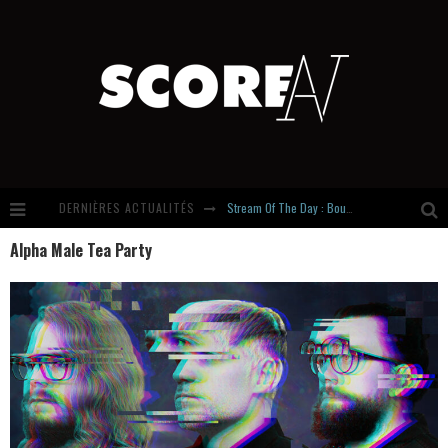
Stream Of The Day : Boundaries
DERNIÈRES ACTUALITÉS
Russian Circles share « Empath » & « Eluvial » singles. Same Language. Different Damage.
Alpha Male Tea Party
Hardcore, Actually. Meet Cút Lộn
Introducing Newcomer : Gudewife