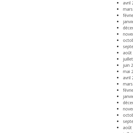
avril
mars
févri
janvi
déce
nove
octo
sept
août
juill
juin 
mai 
avril
mars
févri
janvi
déce
nove
octo
sept
août