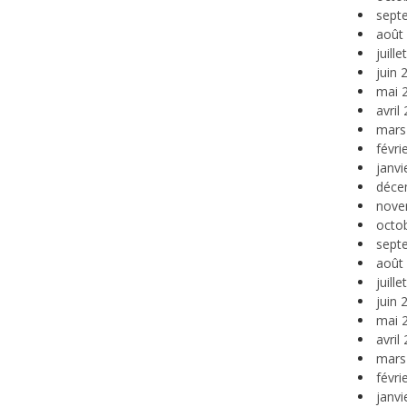
sept
août
juill
juin 
mai 
avril
mars
févri
janvi
déce
nove
octo
sept
août
juill
juin 
mai 
avril
mars
févri
janvi