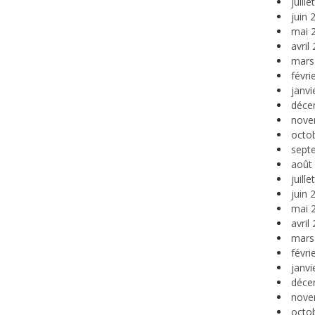
juill
juin 
mai 
avril
mars
févri
janvi
déce
nove
octo
sept
août
juill
juin 
mai 
avril
mars
févri
janvi
déce
nove
octo