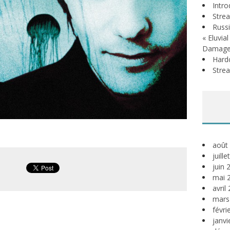
Intr
Stre
Russi
« Eluvia
Damage
Hardc
Stre
août
juill
juin 
mai 
avril
mars
févri
janvi