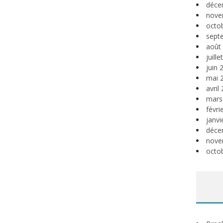
déce
nove
octo
sept
août
juill
juin 
mai 
avril
mars
févri
janvi
déce
nove
octo