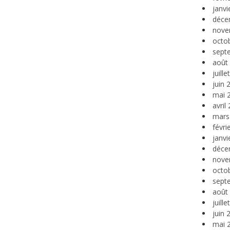
janvi
déce
nove
octo
sept
août
juill
juin 
mai 
avril
mars
févri
janvi
déce
nove
octo
sept
août
juill
juin 
mai 