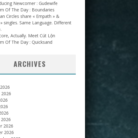
oducing Newcomer : Gudewife
am Of The Day : Boundaries
an Circles share « Empath » &
l » singles. Same Language. Different
.
ore, Actually. Meet Cút Lộn
am Of The Day : Quicksand
ARCHIVES
 2026
et 2026
2026
2026
 2026
 2026
er 2026
er 2026