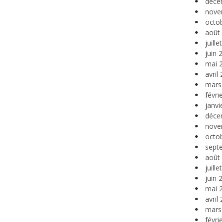
déce
nove
octo
août
juill
juin 
mai 
avril
mars
févri
janvi
déce
nove
octo
sept
août
juill
juin 
mai 
avril
mars
févri