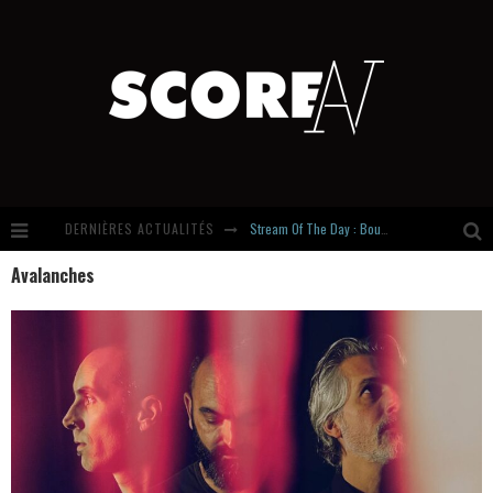
DERNIÈRES ACTUALITÉS
Stream Of The Day : Boundaries
Avalanches
Russian Circles share « Empath » & « Eluvial » singles. Same Language. Different Damage.
Hardcore, Actually. Meet Cút Lộn
Introducing Newcomer : Gudewife