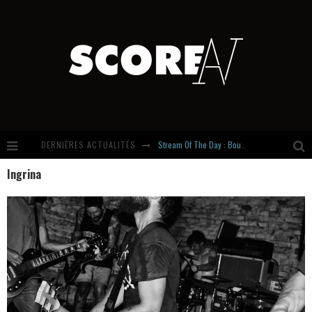
DERNIÈRES ACTUALITÉS
Stream Of The Day : Boundaries
Ingrina
Russian Circles share « Empath » & « Eluvial » singles. Same Language. Different Damage.
Hardcore, Actually. Meet Cút Lộn
Introducing Newcomer : Gudewife