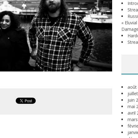
Intr
Stre
Russi
« Eluvia
Damage
Hardc
Stre
août
juill
juin 
mai 
avril
mars
févri
janvi