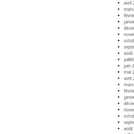
avril
mars
févri
janvi
déce
nove
octo
sept
août
juill
juin 
mai 
avril
mars
févri
janvi
déce
nove
octo
sept
août