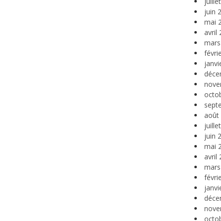
juill
juin 
mai 
avril
mars
févri
janvi
déce
nove
octo
sept
août
juill
juin 
mai 
avril
mars
févri
janvi
déce
nove
octo