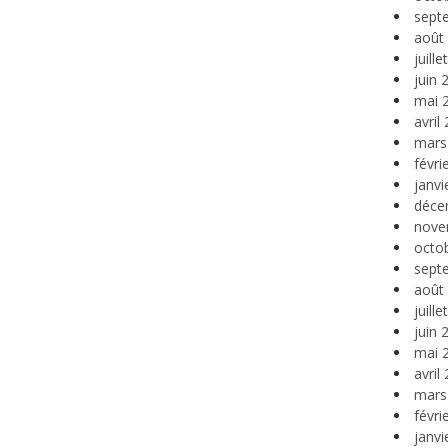
sept
août
juill
juin 
mai 
avril
mars
févri
janvi
déce
nove
octo
sept
août
juill
juin 
mai 
avril
mars
févri
janvi