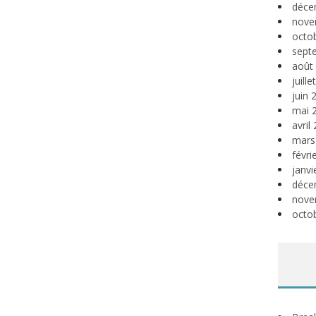
déce
nove
octo
sept
août
juill
juin 
mai 
avril
mars
févri
janvi
déce
nove
octo