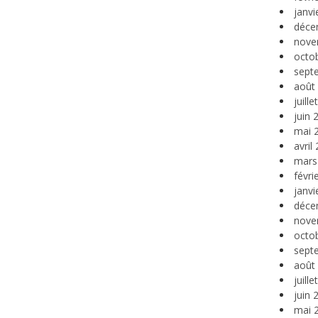
janvi
déce
nove
octo
sept
août
juill
juin 
mai 
avril
mars
févri
janvi
déce
nove
octo
sept
août
juill
juin 
mai 