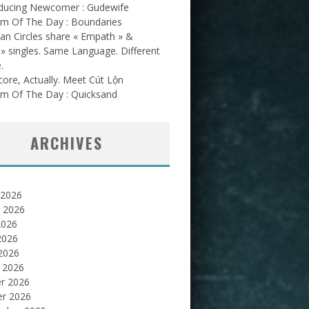
oducing Newcomer : Gudewife
am Of The Day : Boundaries
an Circles share « Empath » &
l » singles. Same Language. Different
.
ore, Actually. Meet Cút Lộn
am Of The Day : Quicksand
ARCHIVES
 2026
et 2026
2026
2026
 2026
 2026
er 2026
er 2026