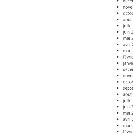
déce
nove
octo
août
juill
juin 
mai 
avril
mars
févri
janvi
déce
nove
octo
sept
août
juill
juin 
mai 
avril
mars
févri