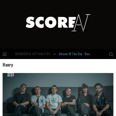
DERNIÈRES ACTUALITÉS
Stream Of The Day : Boundaries
Hanry
Russian Circles share « Empath » & « Eluvial » singles. Same Language. Different Damage.
Hardcore, Actually. Meet Cút Lộn
Introducing Newcomer : Gudewife