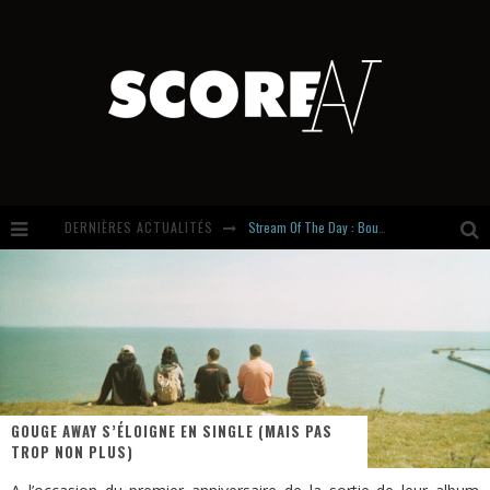
Stream Of The Day : Boundaries
DERNIÈRES ACTUALITÉS
Russian Circles share « Empath » & « Eluvial » singles. Same Language. Different Damage.
Hardcore, Actually. Meet Cút Lộn
Introducing Newcomer : Gudewife
GOUGE AWAY S’ÉLOIGNE EN SINGLE (MAIS PAS
TROP NON PLUS)