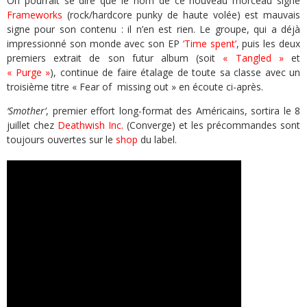
On pourrait se dire que le nom de ce nouveau morceau signé
Frameworks
(rock/hardcore punky de haute volée) est mauvais
signe pour son contenu : il n’en est rien. Le groupe, qui a déjà
impressionné son monde avec son EP
‘Time spent’
, puis les deux
premiers extrait de son futur album (soit
« Tangled »
et
« Purge »
), continue de faire étalage de toute sa classe avec un
troisième titre « Fear of missing out » en écoute ci-après.
‘Smother’
, premier effort long-format des Américains, sortira le 8
juillet chez
Deathwish Inc.
(Converge) et les précommandes sont
toujours ouvertes sur le
shop
du label.