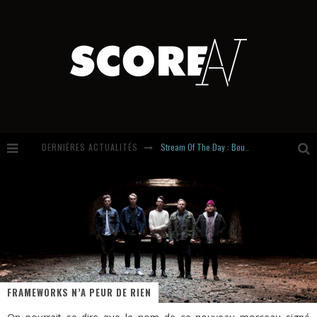
Stream Of The Day : Boundaries
DERNIÈRES ACTUALITÉS
Russian Circles share « Empath » & « Eluvial » singles. Same Language. Different Damage.
Hardcore, Actually. Meet Cút Lộn
Introducing Newcomer : Gudewife
FRAMEWORKS N’A PEUR DE RIEN