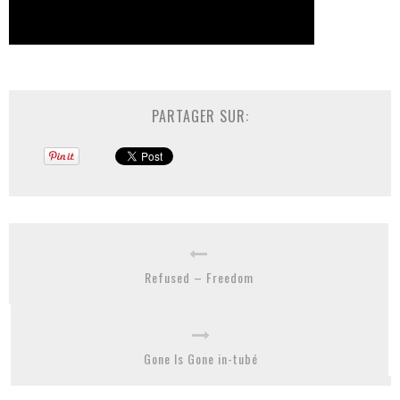
PARTAGER SUR:
Refused – Freedom
Gone Is Gone in-tubé