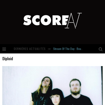
DERNIÈRES ACTUALITÉS
Stream Of The Day : Boundaries
Diploid
Russian Circles share « Empath » & « Eluvial » singles. Same Language. Different Damage.
Hardcore, Actually. Meet Cút Lộn
Introducing Newcomer : Gudewife