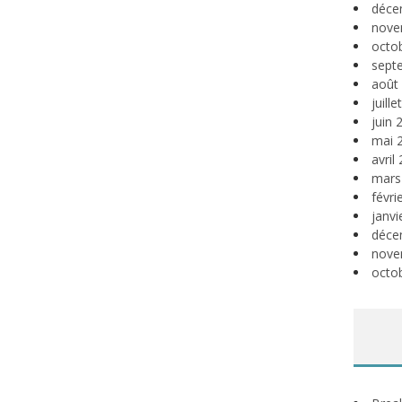
déce
nove
octo
sept
août
juill
juin 
mai 
avril
mars
févri
janvi
déce
nove
octo