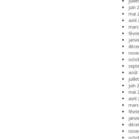
juill
juin 
mai 
avril
mars
févri
janvi
déce
nove
octo
sept
août
juill
juin 
mai 
avril
mars
févri
janvi
déce
nove
octo