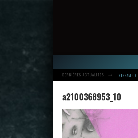
DERNIÈRES ACTUALITÉS
HARDCORE, 
a2100368953_10
INTRODUCI
STREAM OF 