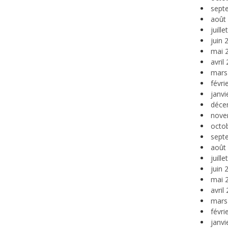
sept
août
juill
juin 
mai 
avril
mars
févri
janvi
déce
nove
octo
sept
août
juill
juin 
mai 
avril
mars
févri
janvi