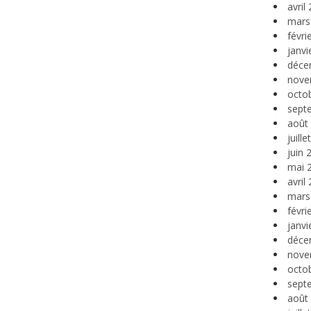
avril
mars
févri
janvi
déce
nove
octo
sept
août
juill
juin 
mai 
avril
mars
févri
janvi
déce
nove
octo
sept
août