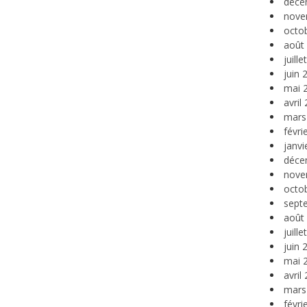
déce
nove
octo
août
juill
juin 
mai 
avril
mars
févri
janvi
déce
nove
octo
sept
août
juill
juin 
mai 
avril
mars
févri