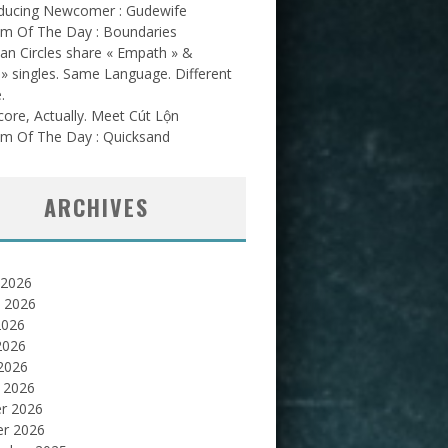
oducing Newcomer : Gudewife
am Of The Day : Boundaries
an Circles share « Empath » &
l » singles. Same Language. Different
.
ore, Actually. Meet Cút Lộn
am Of The Day : Quicksand
ARCHIVES
 2026
et 2026
2026
2026
 2026
 2026
er 2026
er 2026