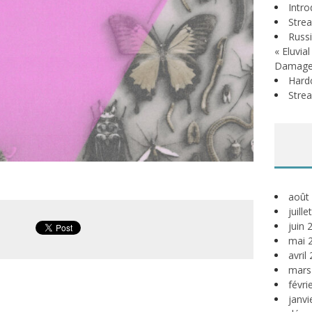
Intr
Stre
Russi
« Eluvia
Damage
Hardc
Stre
août
juill
juin 
mai 
avril
mars
févri
janvi