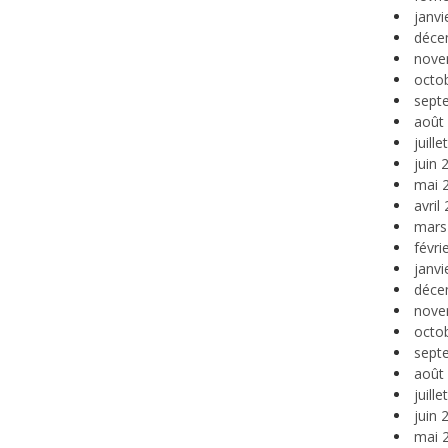
janvi
déce
nove
octo
sept
août
juill
juin 
mai 
avril
mars
févri
janvi
déce
nove
octo
sept
août
juill
juin 
mai 