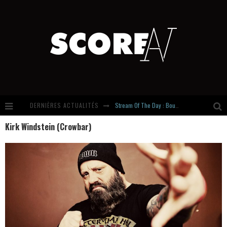
DERNIÈRES ACTUALITÉS
Stream Of The Day : Boundaries
Kirk Windstein (Crowbar)
Russian Circles share « Empath » & « Eluvial » singles. Same Language. Different Damage.
Hardcore, Actually. Meet Cút Lộn
Introducing Newcomer : Gudewife