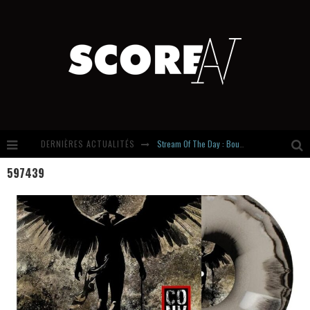
DERNIÈRES ACTUALITÉS
Stream Of The Day : Boundaries
597439
Russian Circles share « Empath » & « Eluvial » singles. Same Language. Different Damage.
Hardcore, Actually. Meet Cút Lộn
Introducing Newcomer : Gudewife