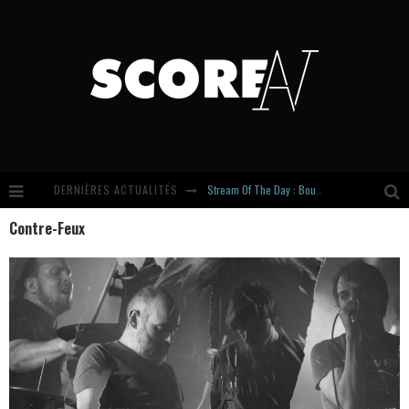
DERNIÈRES ACTUALITÉS
Stream Of The Day : Boundaries
Contre-Feux
Russian Circles share « Empath » & « Eluvial » singles. Same Language. Different Damage.
Hardcore, Actually. Meet Cút Lộn
Introducing Newcomer : Gudewife