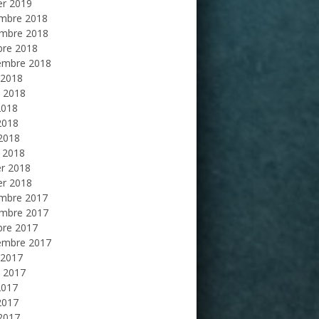
er 2019
mbre 2018
mbre 2018
bre 2018
embre 2018
 2018
et 2018
2018
2018
 2018
 2018
er 2018
er 2018
mbre 2017
mbre 2017
bre 2017
embre 2017
 2017
et 2017
2017
2017
 2017