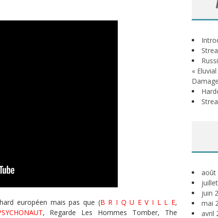
Intr
Stre
Russi
« Eluvia
Damage
Hardc
Stre
août
juill
juin 
du hard européen mais pas que (
B R I Q U E V I L L E
,
mai 
PSYCHONAUT
,
Regarde Les Hommes Tomber
, The
avril