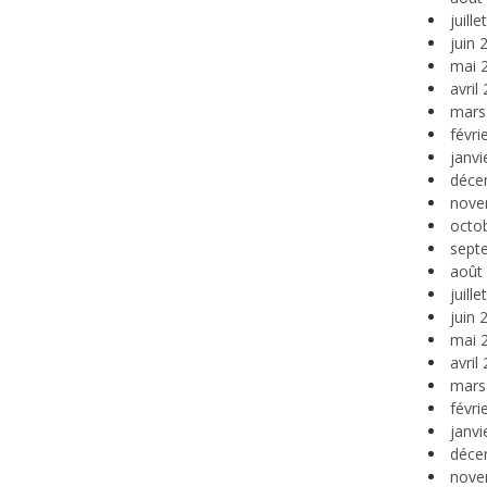
juill
juin 
mai 
avril
mars
févri
janvi
déce
nove
octo
sept
août
juill
juin 
mai 
avril
mars
févri
janvi
déce
nove