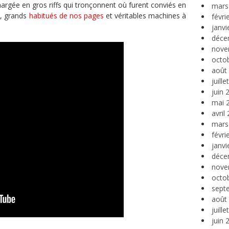
rgée en gros riffs qui tronçonnent où furent conviés en
mars
s
, grands
habitués de nos pages
et véritables machines à
févri
janvi
déce
nove
octo
août
juill
juin 
mai 
avril
mars
févri
janvi
déce
nove
octo
sept
août
juill
juin 