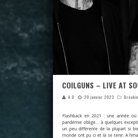
COILGUNS – LIVE AT S
A.D
20 janvier 2023
Breaki
Flashback en 2021 : une année où l
pandémie oblige… à quelques excepti
un peu différente de la plupart si 
monde ont pu ci et là se tenir. A l’i