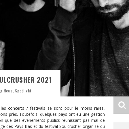
OULCRUSHER 2021
ng News
,
Spotlight
es concerts / festivals se sont pour le moins rares,
ons près. Toutefois, quelques pays ont eu une gestion
bien que des évènements publics réunissant pas mal de
mage des Pays-Bas et du festival Soulcrusher organisé du