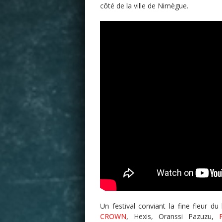
côté de la ville de Nimègue.
Un festival conviant la fine fleur 
CROWN
, Hexis, Oranssi Pazuzu,