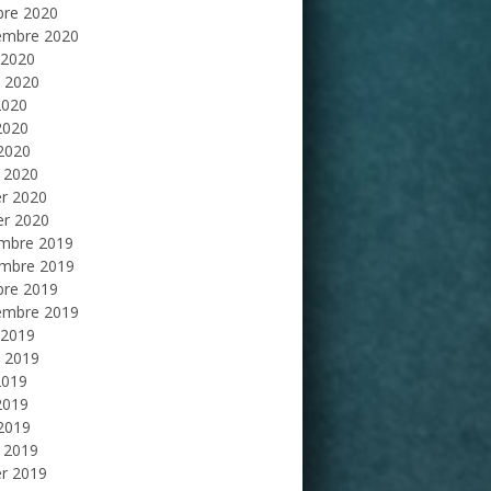
bre 2020
embre 2020
 2020
et 2020
2020
2020
 2020
 2020
er 2020
er 2020
mbre 2019
mbre 2019
bre 2019
embre 2019
 2019
et 2019
2019
2019
 2019
 2019
er 2019