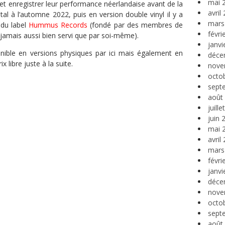
mai 
 et enregistrer leur performance néerlandaise avant de la
avril
tal à l’automne 2022, puis en version double vinyl il y a
mars
 du label
Hummus Records
(fondé par des membres de
févri
 jamais aussi bien servi que par soi-même).
janvi
onible en versions physiques par ici mais également en
déce
 libre juste à la suite.
nove
octo
sept
août
juill
juin 
mai 
avril
mars
févri
janvi
déce
nove
octo
sept
août