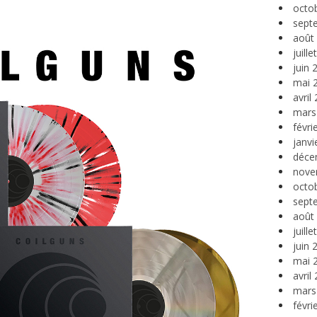
octo
sept
août
juill
juin 
mai 
avril
mars
févri
janvi
déce
nove
octo
sept
août
juill
juin 
mai 
avril
mars
févri