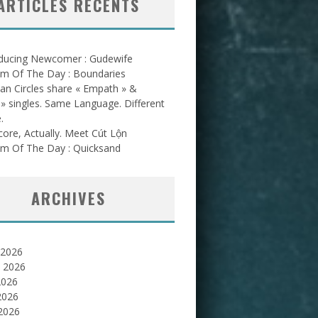
ARTICLES RÉCENTS
oducing Newcomer : Gudewife
am Of The Day : Boundaries
an Circles share « Empath » &
l » singles. Same Language. Different
.
ore, Actually. Meet Cút Lộn
am Of The Day : Quicksand
ARCHIVES
 2026
et 2026
2026
2026
 2026