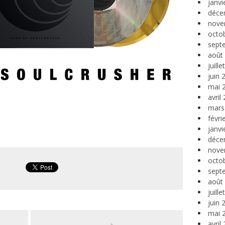
janvi
déce
nove
octo
sept
août
juill
juin 
mai 
avril
mars
févri
janvi
déce
nove
octo
sept
août
juill
juin 
mai 
avril