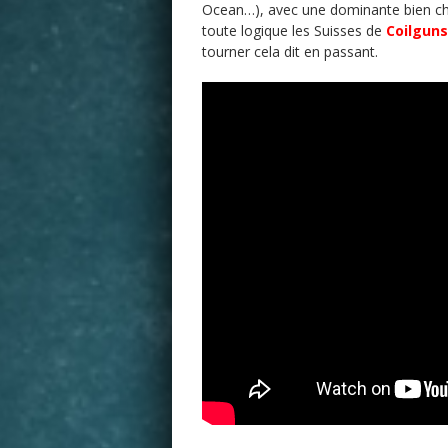
Ocean…), avec une dominante bien cha
toute logique les Suisses de
Coilgun
tourner cela dit en passant.