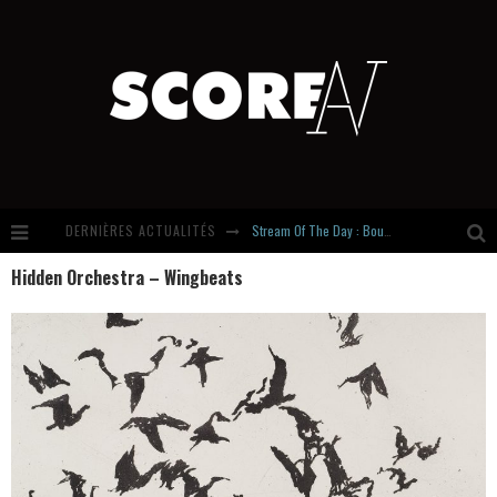
DERNIÈRES ACTUALITÉS
Stream Of The Day : Boundaries
Hidden Orchestra – Wingbeats
Russian Circles share « Empath » & « Eluvial » singles. Same Language. Different Damage.
Hardcore, Actually. Meet Cút Lộn
Introducing Newcomer : Gudewife