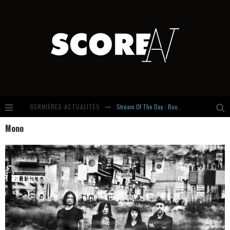
DERNIÈRES ACTUALITÉS
Stream Of The Day : Boundaries
Mono
Russian Circles share « Empath » & « Eluvial » singles. Same Language. Different Damage.
Hardcore, Actually. Meet Cút Lộn
Introducing Newcomer : Gudewife