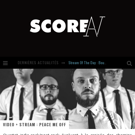
Stream Of The Day : Boundaries
DERNIÈRES ACTUALITÉS
Russian Circles share « Empath » & « Eluvial » singles. Same Language. Different Damage.
Hardcore, Actually. Meet Cút Lộn
Introducing Newcomer : Gudewife
VIDEO + STREAM : PEACE ME OFF