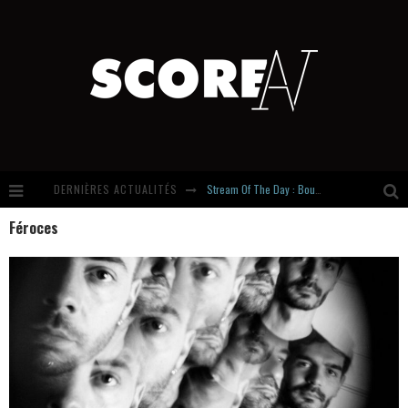
DERNIÈRES ACTUALITÉS
Stream Of The Day : Boundaries
Féroces
Russian Circles share « Empath » & « Eluvial » singles. Same Language. Different Damage.
Hardcore, Actually. Meet Cút Lộn
Introducing Newcomer : Gudewife