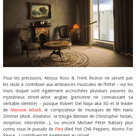
Pour les précisions, Atticus Ross & Trent Reznor ne seront pas
les seuls à contribuer aux ambiances musicales de l’hôtel – sur les
murs duquel sont également accrochées plusieurs oeuvres du
mystérieux street-artist anglais (personne ne connaissant sa
véritable identité) – puisque Robert Del Naja aka 3D et le leader
de
Massive Attack
, le compositeur de musiques de film Hans
Zimmer (
Rock
,
Gladiator
, la trilogie
Batman
de Christopher Nolan,
Inception
,
Interstellar
…), ou encore Michael Peter Balzary plus
connu sous le pseudo de
Flea
(Red Hot Chili Peppers, Atoms For
Peace…) contribueront également au projet.