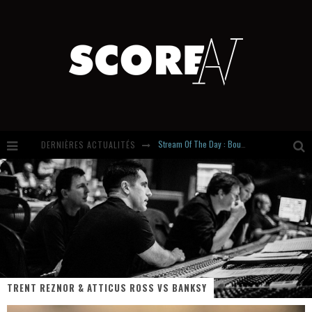
DERNIÈRES ACTUALITÉS
Russian Circles share « Empath » & « Eluvial » singles. Same Language. Different Damage.
Hardcore, Actually. Meet Cút Lộn
Introducing Newcomer : Gudewife
Stream Of The Day : Boundaries
TRENT REZNOR & ATTICUS ROSS VS BANKSY