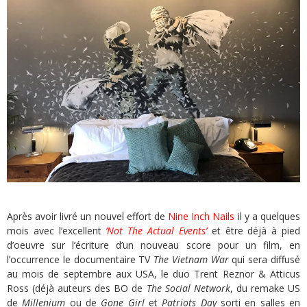
Après avoir livré un nouvel effort de
Nine Inch Nails
il y a quelques
mois avec l’excellent
‘Not The Actual Events’
et être déjà à pied
d’oeuvre sur l’écriture d’un nouveau score pour un film, en
l’occurrence le documentaire TV
The Vietnam War
qui sera diffusé
au mois de septembre aux USA, le duo Trent Reznor & Atticus
Ross (déjà auteurs des BO de
The Social Network
, du remake US
de
Millenium
ou de
Gone Girl
et
Patriots Day
sorti en salles en