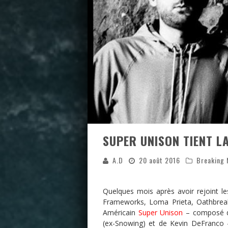
SUPER UNISON TIENT L
A.D
20 août 2016
Breaking
Quelques mois après avoir rejoint le
Frameworks, Loma Prieta, Oathbreak
Américain
Super Unison
– composé de
(ex-Snowing) et de Kevin DeFranco 