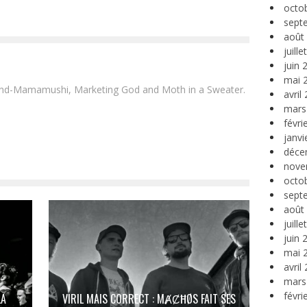
octo
sept
août
juill
juin 
mai 
and-Mamamushi, Marketing God and Moth in a Sweater.
avril
mars
févri
janvi
déce
nove
octo
sept
août
juill
juin 
mai 
avril
mars
févri
LA
VIRIL MAIS CORRECT : MȺȻĦØS FAIT SES