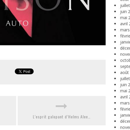
juill
juin 
mai 
avril
mars
févri
janvi
déce
nove
octo
sept
août
juill
juin 
mai 
avril
mars
févri
janvi
L’esprit galopant d’Helms Alee…
déce
nove