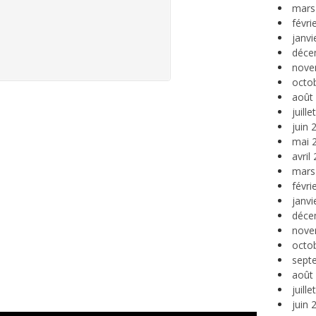
mars
févri
janvi
déce
nove
octo
août
juill
juin 
mai 
avril
mars
févri
janvi
déce
nove
octo
sept
août
juill
juin 