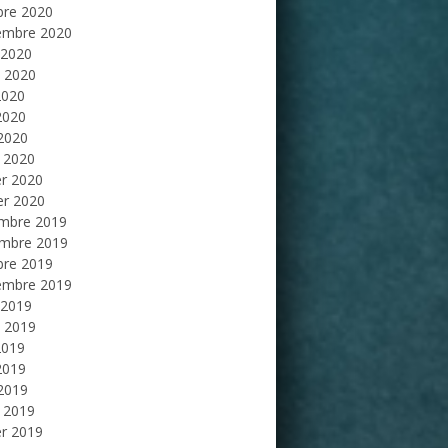
bre 2020
embre 2020
 2020
et 2020
2020
2020
 2020
 2020
er 2020
er 2020
mbre 2019
mbre 2019
bre 2019
embre 2019
 2019
et 2019
2019
2019
 2019
 2019
er 2019