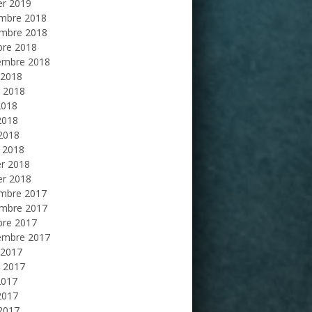
er 2019
mbre 2018
mbre 2018
bre 2018
embre 2018
 2018
et 2018
2018
2018
 2018
 2018
er 2018
er 2018
mbre 2017
mbre 2017
bre 2017
embre 2017
 2017
et 2017
2017
2017
 2017