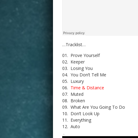
…Tracklist…
01. Prove Yourself
02. Keeper
03. Losing You
04. You Don’t Tell Me
05. Luxury
06.
Time & Distance
07. Muted
08. Broken
09. What Are You Going To Do
10. Don’t Look Up
11. Everything
12. Auto
.