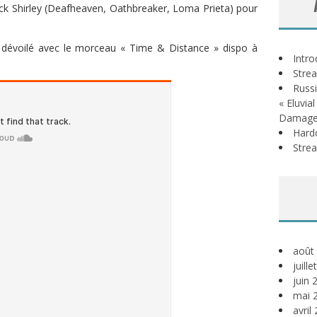
ack Shirley (Deafheaven, Oathbreaker, Loma Prieta) pour
re dévoilé avec le morceau « Time & Distance » dispo à
Intr
Stre
Russi
« Eluvia
Damage
Hardc
Stre
août
juill
juin 
mai 
avril