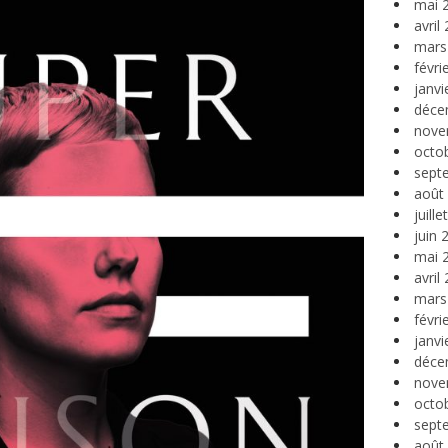
mai 
avril
mars
févri
janvi
déce
nove
octo
sept
août
juill
juin 
mai 
avril
mars
févri
janvi
déce
nove
octo
sept
août