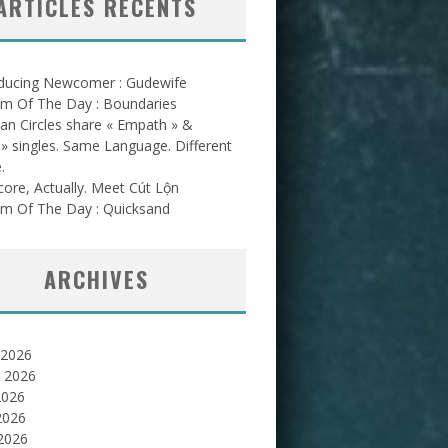
ARTICLES RÉCENTS
oducing Newcomer : Gudewife
am Of The Day : Boundaries
an Circles share « Empath » &
l » singles. Same Language. Different
.
ore, Actually. Meet Cút Lộn
am Of The Day : Quicksand
ARCHIVES
 2026
et 2026
2026
2026
 2026