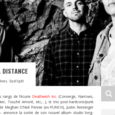
A DISTANCE
 News
,
Spotlight
s rangs de l’écurie
Deathwish Inc.
(Converge, Narrows,
er, Touché Amoré, etc,…), le trio post-hardcore/punk
 Meghan O’Neil Pennie (ex-PUNCH), Justin Renninger
– annonce la sortie de son nouvel album studio long-