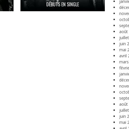
janvi
DÉBUTS EN SINGLE
déce
nove
octo
sept
août
juill
juin 
mai 
avril
mars
févri
janvi
déce
nove
octo
sept
août
juill
juin 
mai 
avril