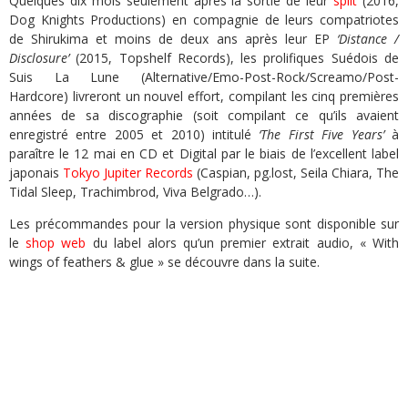
Quelques dix mois seulement après la sortie de leur
split
(2016,
Dog Knights Productions) en compagnie de leurs compatriotes
de Shirukima et moins de deux ans après leur EP
‘Distance /
Disclosure’
(2015, Topshelf Records),
les prolifiques Suédois de
Suis La Lune (Alternative/Emo-Post-Rock/Screamo/Post-
Hardcore) livreront un nouvel effort, compilant les cinq premières
années de sa discographie (soit compilant ce qu’ils avaient
enregistré entre 2005 et 2010) intitulé
‘The First Five Years’
à
paraître le 12 mai en CD et Digital par le biais de l’excellent label
japonais
Tokyo Jupiter Records
(Caspian, pg.lost, Seila Chiara, The
Tidal Sleep, Trachimbrod, Viva Belgrado…).
Les précommandes pour la version physique sont disponible sur
le
shop web
du label alors qu’un premier extrait audio, « With
wings of feathers & glue » se découvre dans la suite.