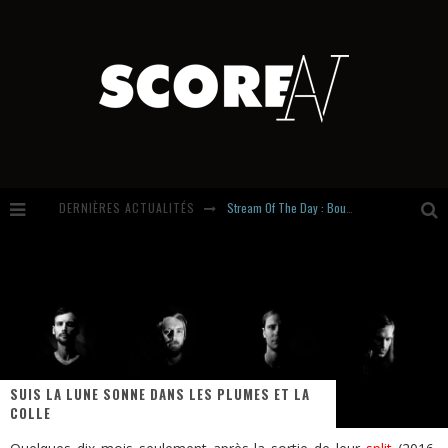
Stream Of The Day : Boundaries
DERNIÈRES ACTUALITÉS
Russian Circles share « Empath » & « Eluvial » singles. Same Language. Different Damage.
Hardcore, Actually. Meet Cút Lộn
Introducing Newcomer : Gudewife
SUIS LA LUNE SONNE DANS LES PLUMES ET LA
COLLE