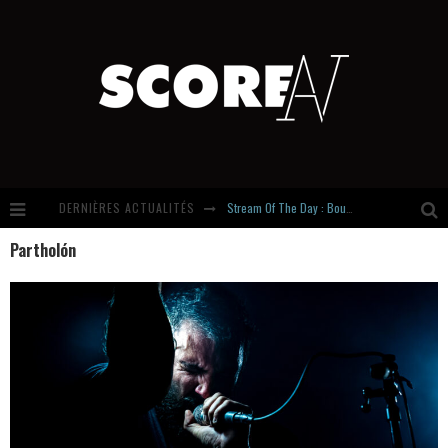
DERNIÈRES ACTUALITÉS
Stream Of The Day : Boundaries
Partholón
Russian Circles share « Empath » & « Eluvial » singles. Same Language. Different Damage.
Hardcore, Actually. Meet Cút Lộn
Introducing Newcomer : Gudewife