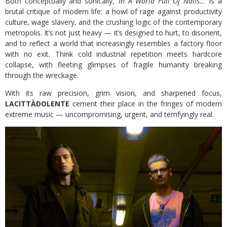
Both conceptually and sonically,
‘In A World Full Of Nails…’
is a
brutal critique of modern life: a howl of rage against productivity
culture, wage slavery, and the crushing logic of the contemporary
metropolis. It’s not just heavy — it’s designed to hurt, to disorient,
and to reflect a world that increasingly resembles a factory floor
with no exit. Think cold industrial repetition meets hardcore
collapse, with fleeting glimpses of fragile humanity breaking
through the wreckage.
With its raw precision, grim vision, and sharpened focus,
LACITTÀDOLENTE
cement their place in the fringes of modern
extreme music — uncompromising, urgent, and terrifyingly real.