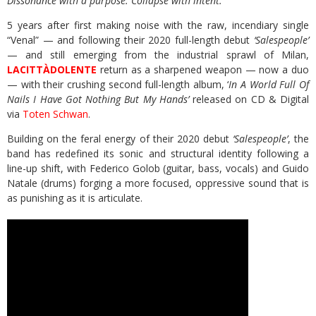
Dissonance with a purpose. Collapse with intent.
5 years after first making noise with the raw, incendiary single
“Venal” — and following their 2020 full-length debut
‘Salespeople’
— and still emerging from the industrial sprawl of Milan,
LACITTÀDOLENTE
return as a sharpened weapon — now a duo
— with their crushing second full-length album, ‘
In A World Full Of
Nails I Have Got Nothing But My Hands’
released on CD & Digital
via
Toten Schwan
.
Building on the feral energy of their 2020 debut
‘Salespeople’
, the
band has redefined its sonic and structural identity following a
line-up shift, with Federico Golob (guitar, bass, vocals) and Guido
Natale (drums) forging a more focused, oppressive sound that is
as punishing as it is articulate.