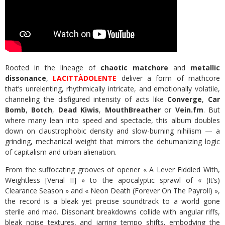
Rooted in the lineage of
chaotic matchore
and
metallic
dissonance
,
LACITTÀDOLENTE
deliver a form of mathcore
that’s unrelenting, rhythmically intricate, and emotionally volatile,
channeling the disfigured intensity of acts like
Converge
,
Car
Bomb
,
Botch
,
Dead Kiwis
,
MouthBreather
or
Vein.fm
. But
where many lean into speed and spectacle, this album doubles
down on claustrophobic density and slow-burning nihilism — a
grinding, mechanical weight that mirrors the dehumanizing logic
of capitalism and urban alienation.
From the suffocating grooves of opener « A Lever Fiddled With,
Weightless [Venal II] » to the apocalyptic sprawl of « (It’s)
Clearance Season » and « Neon Death (Forever On The Payroll) »,
the record is a bleak yet precise soundtrack to a world gone
sterile and mad. Dissonant breakdowns collide with angular riffs,
bleak noise textures, and jarring tempo shifts, embodying the