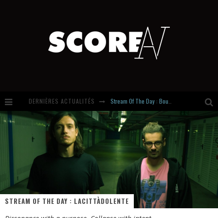
DERNIÈRES ACTUALITÉS
Russian Circles share « Empath » & « Eluvial » singles. Same Language. Different Damage.
Hardcore, Actually. Meet Cút Lộn
Introducing Newcomer : Gudewife
Stream Of The Day : Boundaries
STREAM OF THE DAY : LACITTÀDOLENTE