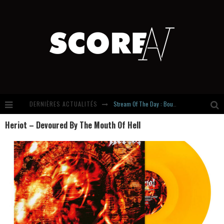
DERNIÈRES ACTUALITÉS
Stream Of The Day : Boundaries
Heriot – Devoured By The Mouth Of Hell
Russian Circles share « Empath » & « Eluvial » singles. Same Language. Different Damage.
Hardcore, Actually. Meet Cút Lộn
Introducing Newcomer : Gudewife