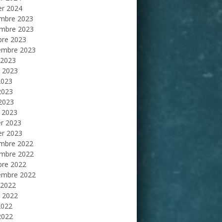
er 2024
mbre 2023
mbre 2023
bre 2023
embre 2023
 2023
et 2023
2023
2023
 2023
 2023
er 2023
er 2023
mbre 2022
mbre 2022
bre 2022
embre 2022
 2022
et 2022
2022
2022