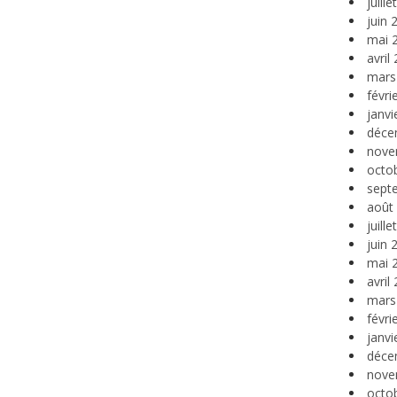
juill
juin 
mai 
avril
mars
févri
janvi
déce
nove
octo
sept
août
juill
juin 
mai 
avril
mars
févri
janvi
déce
nove
octo