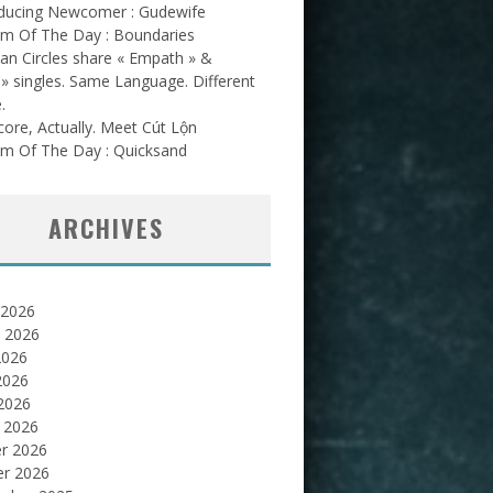
oducing Newcomer : Gudewife
am Of The Day : Boundaries
an Circles share « Empath » &
l » singles. Same Language. Different
.
ore, Actually. Meet Cút Lộn
am Of The Day : Quicksand
ARCHIVES
 2026
et 2026
2026
2026
 2026
 2026
er 2026
er 2026