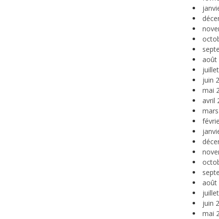
janvi
déce
nove
octo
sept
août
juill
juin 
mai 
avril
mars
févri
janvi
déce
nove
octo
sept
août
juill
juin 
mai 