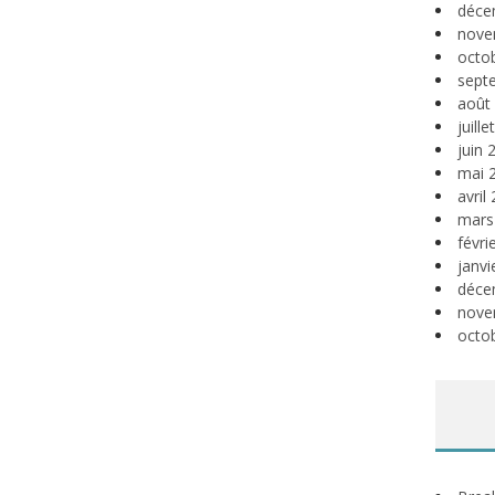
déce
nove
octo
sept
août
juill
juin 
mai 
avril
mars
févri
janvi
déce
nove
octo