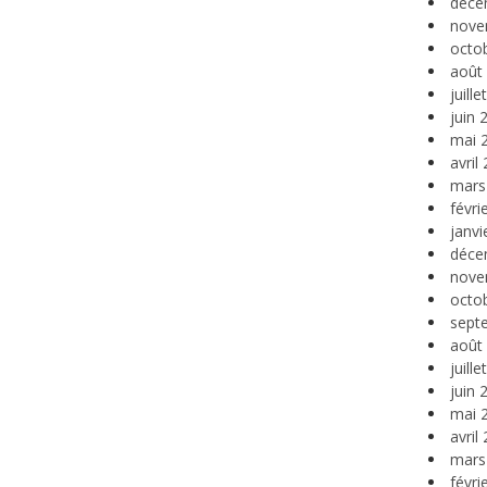
déce
nove
octo
août
juill
juin 
mai 
avril
mars
févri
janvi
déce
nove
octo
sept
août
juill
juin 
mai 
avril
mars
févri