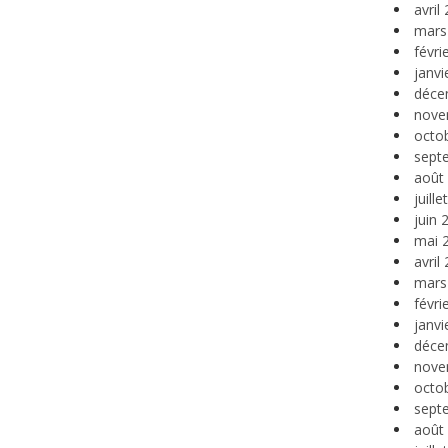
avril
mars
févri
janvi
déce
nove
octo
sept
août
juill
juin 
mai 
avril
mars
févri
janvi
déce
nove
octo
sept
août