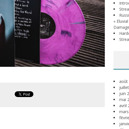
Intr
Stre
Russi
« Eluvia
Damage
Hardc
Stre
août
juill
juin 
mai 
avril
mars
févri
janvi