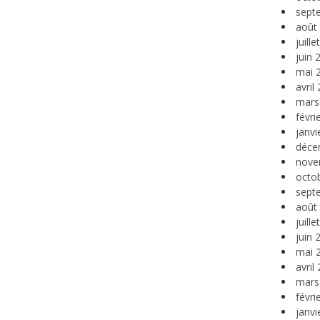
sept
août
juill
juin 
mai 
avril
mars
févri
janvi
déce
nove
octo
sept
août
juill
juin 
mai 
avril
mars
févri
janvi