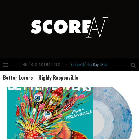
DERNIÈRES ACTUALITÉS
Stream Of The Day : Boundaries
Better Lovers – Highly Responsible
Russian Circles share « Empath » & « Eluvial » singles. Same Language. Different Damage.
Hardcore, Actually. Meet Cút Lộn
Introducing Newcomer : Gudewife