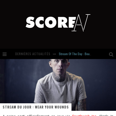
DERNIÈRES ACTUALITÉS
Stream Of The Day : Boundaries
Russian Circles share « Empath » & « Eluvial » singles. Same Language. Different Damage.
Hardcore, Actually. Meet Cút Lộn
Introducing Newcomer : Gudewife
STREAM DU JOUR : WEAR YOUR WOUNDS