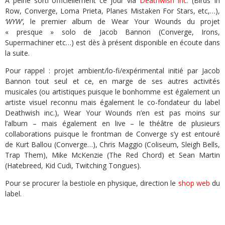
A peine sorti officiellement ce jour via
Deathwish Inc.
(Birds In
Row, Converge, Loma Prieta, Planes Mistaken For Stars, etc,…),
‘WYW’
, le premier album de Wear Your Wounds du projet
« presque » solo de Jacob Bannon (Converge, Irons,
Supermachiner etc…) est dès à présent disponible en écoute dans
la suite.
Pour rappel : projet ambient/lo-fi/expérimental initié par Jacob
Bannon tout seul et ce, en marge de ses autres activités
musicales (ou artistiques puisque le bonhomme est également un
artiste visuel reconnu mais également le co-fondateur du label
Deathwish inc.), Wear Your Wounds n’en est pas moins sur
l’album – mais également en live – le théâtre de plusieurs
collaborations puisque le frontman de Converge s’y est entouré
de Kurt Ballou (Converge…), Chris Maggio (Coliseum, Sleigh Bells,
Trap Them), Mike McKenzie (The Red Chord) et Sean Martin
(Hatebreed, Kid Cudi, Twitching Tongues).
Pour se procurer la bestiole en physique, direction le
shop web
du
label.