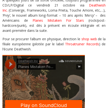
A quelques jours de sa sortie officielle, toujours programmée en
CD/LP/Digital ce vendredi 21 octobre via
Deathwish
Inc.
(Converge, Frameworks, Loma Prieta, Touche Amore, etc,…),
‘Prey’
, le nouvel album long-format – 10 ans après
‘Mercy’
– des
Américains de
Planes Mistaken For Stars
(rock/post-
hardcore/punk), est dès à présent en écoute intégrale et en
avant-première dans la suite.
Pour se procurer l’album en physique, direction le
shop web
de la
filiale européenne (pilotée par le label
Throatruiner Records
) de
l’écurie Deathwish.