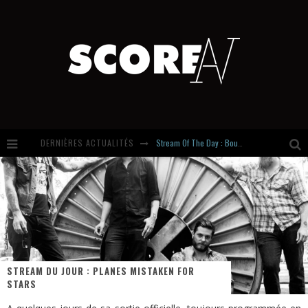
Stream Of The Day : Boundaries
DERNIÈRES ACTUALITÉS
Russian Circles share « Empath » & « Eluvial » singles. Same Language. Different Damage.
Hardcore, Actually. Meet Cút Lộn
Introducing Newcomer : Gudewife
STREAM DU JOUR : PLANES MISTAKEN FOR
STARS