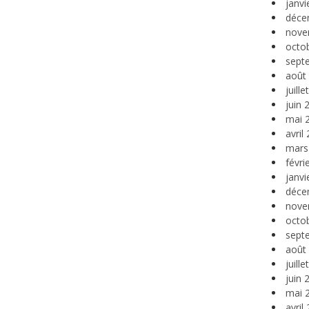
janvi
déce
nove
octo
sept
août
juill
juin 
mai 
avril
mars
févri
janvi
déce
nove
octo
sept
août
juill
juin 
mai 
avril