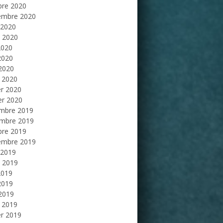
bre 2020
embre 2020
 2020
et 2020
2020
2020
 2020
 2020
er 2020
er 2020
mbre 2019
mbre 2019
bre 2019
embre 2019
 2019
et 2019
2019
2019
 2019
 2019
er 2019