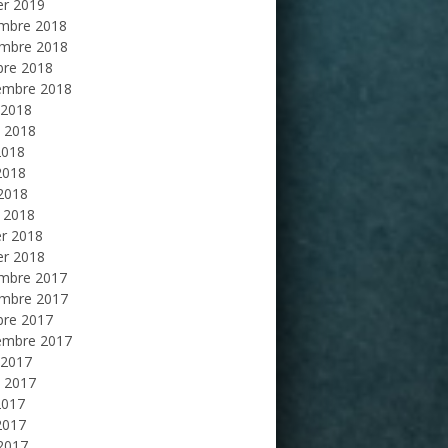
er 2019
mbre 2018
mbre 2018
bre 2018
embre 2018
 2018
et 2018
2018
2018
 2018
 2018
er 2018
er 2018
mbre 2017
mbre 2017
bre 2017
embre 2017
 2017
et 2017
2017
2017
 2017