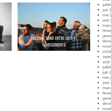
juill
juin 
mai 
avril
mars
févri
janvi
HOLDING SAND ENTRE CRIS ET
déce
ROW
GÉMISSEMENTS
nove
octo
sept
août
juill
juin 
mai 
avril
mars
févri
janvi
déce
nove