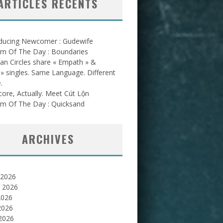
ARTICLES RÉCENTS
oducing Newcomer : Gudewife
am Of The Day : Boundaries
an Circles share « Empath » &
l » singles. Same Language. Different
.
ore, Actually. Meet Cút Lộn
am Of The Day : Quicksand
ARCHIVES
 2026
et 2026
2026
2026
 2026