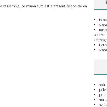
ça ressemble, ce mini-album est à présent disponible en
Intr
Stre
Russi
« Eluvia
Damage
Hardc
Stre
août
juill
juin 
mai 
avril