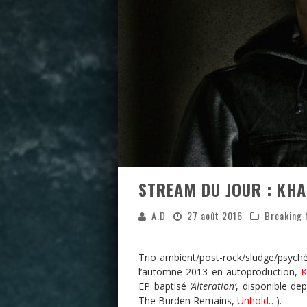
STREAM DU JOUR : KH
A.D
27 août 2016
Breaking
Trio ambient/post-rock/sludge/psychéd
l’automne 2013 en autoproduction,
K
EP baptisé
‘Alteration’
, disponible de
The Burden Remains,
Unhold
…).