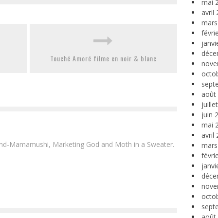
mai 
avril
mars
févri
janvi
déce
Touché Amoré filme en noir & blanc
nove
octo
sept
août
juill
juin 
mai 
avril
and-Mamamushi, Marketing God and Moth in a Sweater.
mars
févri
janvi
déce
nove
octo
sept
août