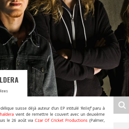
ALDERA
 News
élique suisse déjà auteur d’un EP intitulé
‘Relief’
paru à
haldera
vient de remettre le couvert avec un deuxième
puis le 26 août via
Czar Of Cricket Productions
(Palmer,