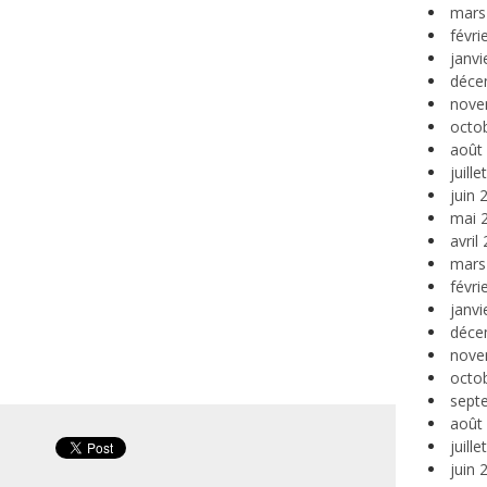
mars
févri
janvi
déce
nove
octo
août
juill
juin 
mai 
avril
mars
févri
janvi
déce
nove
octo
sept
août
juill
juin 