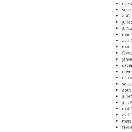
octo
sept
août
juill
juin 
mai 
avril
mars
févri
janvi
déce
nove
octo
sept
août
juill
juin 
mai 
avril
mars
févri